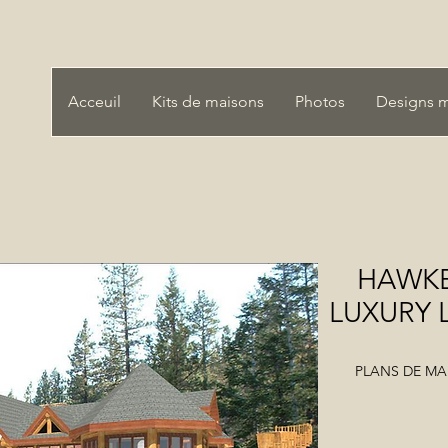
Acceuil
Kits de maisons
Photos
Designs 
HAWKE
LUXURY 
PLANS DE MAI