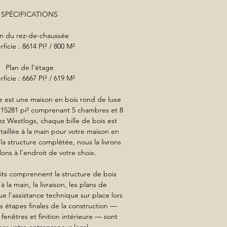
SPÉCIFICATIONS
an du rez-de-chaussée
ficie : 8614 PI² / 800 M²
Plan de l'étage
ficie : 6667 PI² / 619 M²
 est une maison en bois rond de luxe
 15281 pi² comprenant 5 chambres et 8
ez Westlogs, chaque bille de bois est
taillée à la main pour votre maison en
la structure complétée, nous la livrons
ons à l'endroit de votre choix.
aits comprennent la structure de bois
 la main, la livraison, les plans de
ue l'assistance technique sur place lors
 étapes finales de la construction —
 fenêtres et finition intérieure — sont