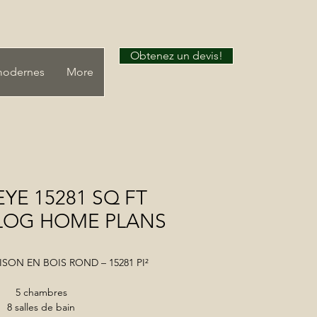
Obtenez un devis!
modernes
More
YE 15281 SQ FT
LOG HOME PLANS
SON EN BOIS ROND – 15281 PI²
5 chambres
8 salles de bain