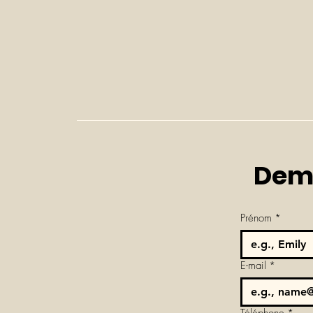
Dema
Prénom
*
E-mail
*