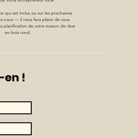
par votre entrepreneur local.
e qui est inclus ou sur les prochaines
-nous — il nous fera plaisir de vous
 planification de votre maison de rêve
en bois rond.
-en !