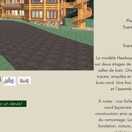
Pl
Super
Super
Le modèle Hawkeye
sur deux étages de
salles de bain. Ch
tracée, empilée et 
bois rond. Une fois 
et l'assembl
À noter : nos forf
 un devis!
rond façonnée à
construction ainsi q
du remontage. Les
fondation, toiture,