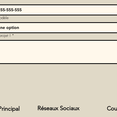
odèle
une option
rojet !
*
Réseaux Sociaux
Cou
rincipal