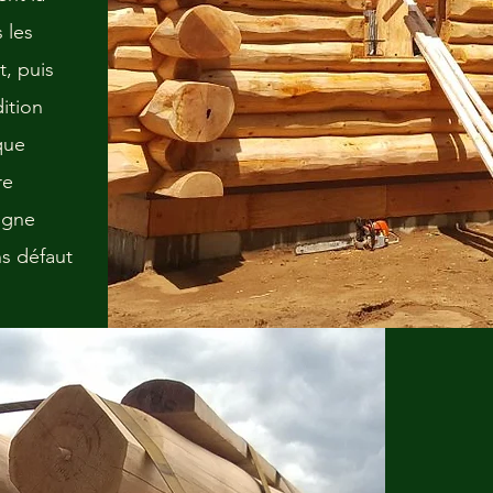
 les
, puis
ition
que
re
igne
ns défaut