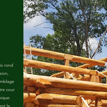
is rond
ision,
semblage
tre cour
nique.
nt la