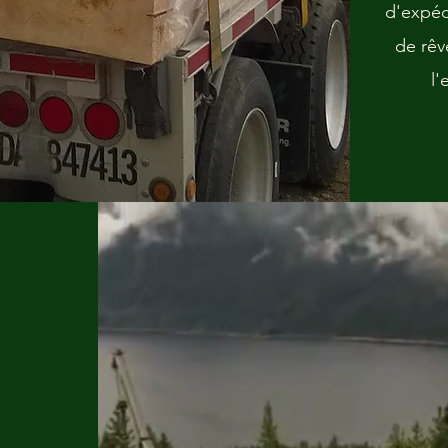
d'expéd
de rêv
l'