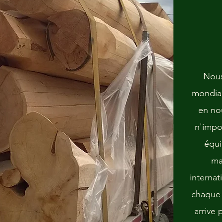
Nous
mondial
en nou
n'impo
équi
ma
internat
chaque 
arrive 