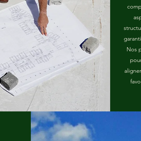
compl
asp
structu
garanti
Nos p
pour
alignen
favo