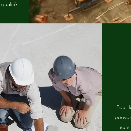
 qualité
​Pour 
pouvon
leurs