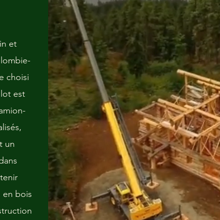
in et
olombie-
e choisi
lot est
camion-
lisés,
t un
 dans
tenir
e en bois
truction