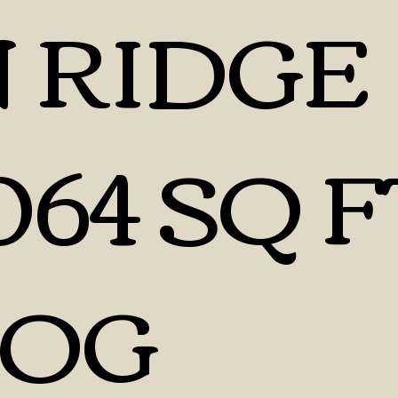
 RIDGE
064 SQ F
LOG