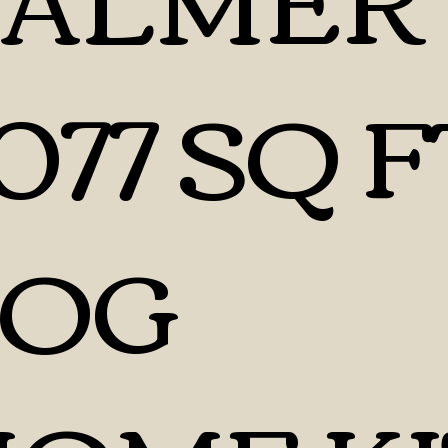
077 SQ F
LOG