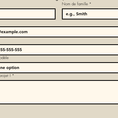
Nom de famille
*
odèle
une option
rojet !
*