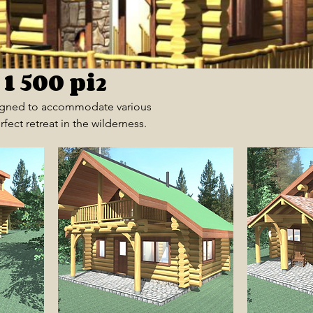
1 500 pi²
esigned to accommodate various
fect retreat in the wilderness.